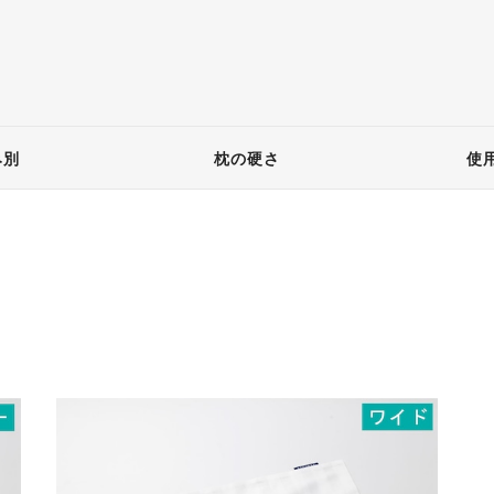
み別
枕の硬さ
使