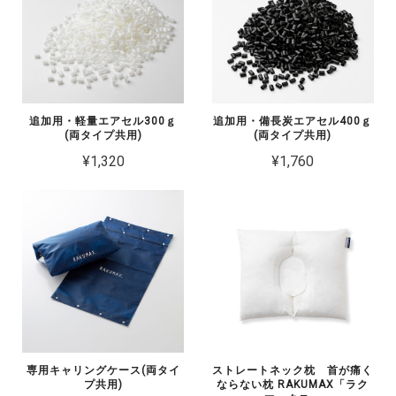
追加用・軽量エアセル300ｇ
追加用・備長炭エアセル400ｇ
(両タイプ共用)
(両タイプ共用)
¥1,320
¥1,760
専用キャリングケース(両タイ
ストレートネック枕 首が痛く
プ共用)
ならない枕 RAKUMAX「ラク