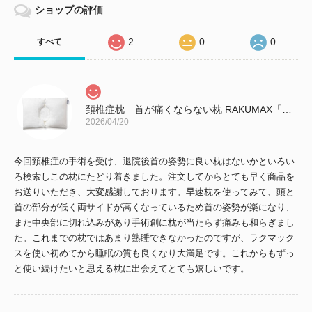
ショップの評価
2
0
0
すべて
頚椎症枕 首が痛くならない枕 RAKUMAX「ラクマックス・ワイド」
2026/04/20
今回頸椎症の手術を受け、退院後首の姿勢に良い枕はないかといろい
ろ検索しこの枕にたどり着きました。注文してからとても早く商品を
お送りいただき、大変感謝しております。早速枕を使ってみて、頭と
首の部分が低く両サイドが高くなっているため首の姿勢が楽になり、
また中央部に切れ込みがあり手術創に枕が当たらず痛みも和らぎまし
た。これまでの枕ではあまり熟睡できなかったのですが、ラクマック
スを使い初めてから睡眠の質も良くなり大満足です。これからもずっ
と使い続けたいと思える枕に出会えてとても嬉しいです。