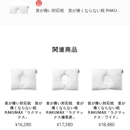
首が痛い対応枕 首が痛くならない枕 RAKUMAX「ラクマックス・ワイド備長炭」
2025/12/04
早速寝てみて良かったぁ～ いままでにない深み？があって 柔らかい
んやけど、頭が両側から守られてるような感じでゆっくり寝れた。 こ
のまま引き続き使ってみるな…😀 姉が送ってくれた感想です。 首は
関連商品
まだ痛みがあるようですが、 肩がすごく楽になっているそうです。
姉の誕生日プレゼントなので包装と説明書をお願いしたところ、キレ
イにして送っていただきました。店長の佐藤様、ありがとうございま
した。
首が痛い対応枕 首が
首が痛い対応枕 首が
首が痛い対応枕 首が
痛くならない枕
痛くならない枕
痛くならない枕
RAKUMAX「ラクマッ
RAKUMAX「ラクマッ
RAKUMAX「ラクマッ
クス」
クス備長炭」
クス・ワイド」
¥16,280
¥17,380
¥18,480