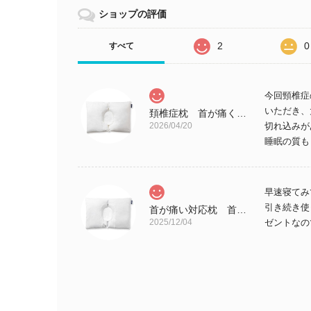
ショップの評価
2
0
すべて
今回頸椎症
いただき、
頚椎症枕 首が痛くならない枕 RAKUMAX「ラクマックス・ワイド」
2026/04/20
切れ込みが
睡眠の質も
早速寝てみ
引き続き使
首が痛い対応枕 首が痛くならない枕 RAKUMAX「ラクマックス・ワイド備長炭」
2025/12/04
ゼントなの