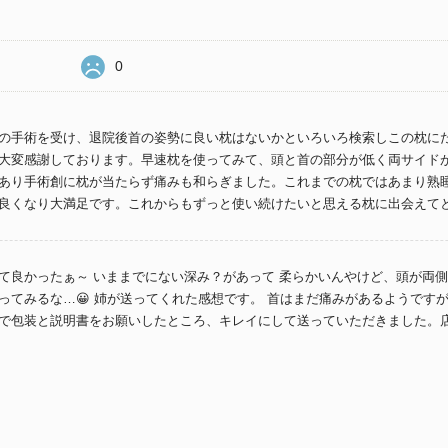
0
の手術を受け、退院後首の姿勢に良い枕はないかといろいろ検索しこの枕に
大変感謝しております。早速枕を使ってみて、頭と首の部分が低く両サイド
あり手術創に枕が当たらず痛みも和らぎました。これまでの枕ではあまり熟
良くなり大満足です。これからもずっと使い続けたいと思える枕に出会えて
て良かったぁ～ いままでにない深み？があって 柔らかいんやけど、頭が両
ってみるな…😀 姉が送ってくれた感想です。 首はまだ痛みがあるようです
で包装と説明書をお願いしたところ、キレイにして送っていただきました。