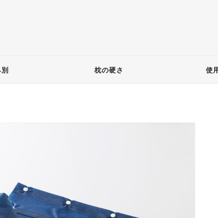
み別
枕の硬さ
使