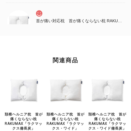
首が痛い対応枕 首が痛くならない枕 RAKUMAX「ラクマックス・ワイド備長炭」
2025/12/04
早速寝てみて良かったぁ～ いままでにない深み？があって 柔らかい
んやけど、頭が両側から守られてるような感じでゆっくり寝れた。 こ
のまま引き続き使ってみるな…😀 姉が送ってくれた感想です。 首は
関連商品
まだ痛みがあるようですが、 肩がすごく楽になっているそうです。
姉の誕生日プレゼントなので包装と説明書をお願いしたところ、キレ
イにして送っていただきました。店長の佐藤様、ありがとうございま
した。
頚椎ヘルニア枕 首が
頚椎ヘルニア枕 首が
頚椎ヘルニア枕 首が
痛くならない枕
痛くならない枕
痛くならない枕
RAKUMAX「ラクマッ
RAKUMAX「ラクマッ
RAKUMAX「ラクマッ
クス備長炭」
クス・ワイド」
クス・ワイド備長炭」