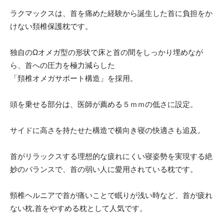
ラクマックスは、首を痛めた経験から誕生した首に負担をか
けない頚椎保護枕です。
独自のΩオメガ型の形状で床と首の間をしっかり埋めなが
ら、首への圧力を極力減らした
「頚椎オメガサポート構造」を採用。
頭を乗せる部分は、医師が薦める５ｍｍの低さに設定。
サイドに高さを持たせた構造で横向き寝の快適さも追及。
首がリラックスする理想的な疲れにくい寝姿勢を実現する絶
妙のバランスで、首の弱い人に愛用されている枕です。
頸椎ヘルニアで首が痛いことで眠りが浅い時など、首が疲れ
ない枕,首をやすめる枕として人気です。