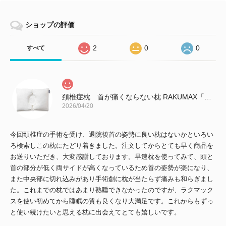
ショップの評価
2
0
0
すべて
頚椎症枕 首が痛くならない枕 RAKUMAX「ラクマックス・ワイド」
2026/04/20
今回頸椎症の手術を受け、退院後首の姿勢に良い枕はないかといろい
ろ検索しこの枕にたどり着きました。注文してからとても早く商品を
お送りいただき、大変感謝しております。早速枕を使ってみて、頭と
首の部分が低く両サイドが高くなっているため首の姿勢が楽になり、
また中央部に切れ込みがあり手術創に枕が当たらず痛みも和らぎまし
た。これまでの枕ではあまり熟睡できなかったのですが、ラクマック
スを使い初めてから睡眠の質も良くなり大満足です。これからもずっ
と使い続けたいと思える枕に出会えてとても嬉しいです。