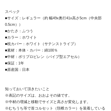
スペック
■サイズ：レギュラー（約 幅49x奥行41x高さ5cm（中央部
0.5cm））
■かたさ：ふつう
■カラー：ホワイト
■枕カバー：ホワイト（サテンストライプ）
■素材：本体・カバー：綿100％
■中材：ポリプロピレン（パイプ型エアセル）
■保証：1年
■原産国：日本
知っておいて頂きたいこと
※表記のサイズは、おおよその値です。
※中材の増減と移動でサイズと高さが変化します。
※むちうち等で首コルセット（頚椎カラー）を装着している