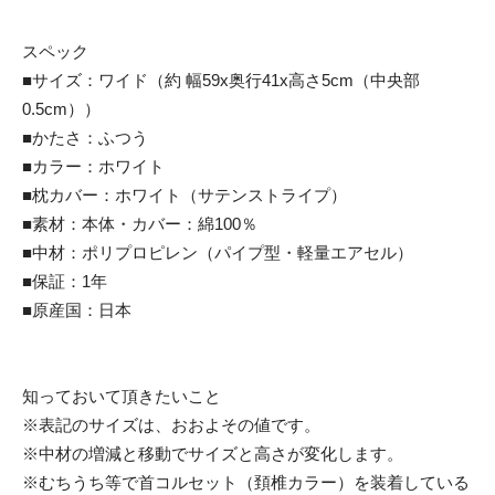
スペック
■サイズ：ワイド（約 幅59x奥行41x高さ5cm（中央部
0.5cm））
■かたさ：ふつう
■カラー：ホワイト
■枕カバー：ホワイト（サテンストライプ）
■素材：本体・カバー：綿100％
■中材：ポリプロピレン（パイプ型・軽量エアセル）
■保証：1年
■原産国：日本
知っておいて頂きたいこと
※表記のサイズは、おおよその値です。
※中材の増減と移動でサイズと高さが変化します。
※むちうち等で首コルセット（頚椎カラー）を装着している