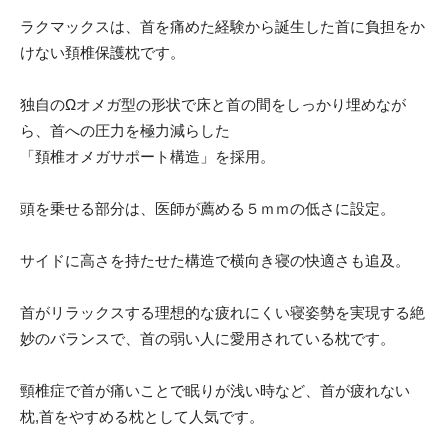
ラクマックスは、首を痛めた経験から誕生した首に負担をか
けない頚椎保護枕です。
独自のΩオメガ型の形状で床と首の間をしっかり埋めなが
ら、首への圧力を極力減らした
「頚椎オメガサポート構造」を採用。
頭を乗せる部分は、医師が薦める５ｍｍの低さに設定。
サイドに高さを持たせた構造で横向き寝の快適さも追及。
首がリラックスする理想的な疲れにくい寝姿勢を実現する絶
妙のバランスで、首の弱い人に愛用されている枕です。
頸椎症で首が痛いことで眠りが浅い時など、首が疲れない
枕,首をやすめる枕として人気です。