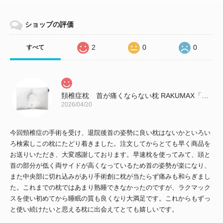
ショップの評価
2
0
0
すべて
頚椎症枕 首が痛くならない枕 RAKUMAX「ラクマックス・ワイド」
2026/04/20
今回頸椎症の手術を受け、退院後首の姿勢に良い枕はないかといろい
ろ検索しこの枕にたどり着きました。注文してからとても早く商品を
お送りいただき、大変感謝しております。早速枕を使ってみて、頭と
首の部分が低く両サイドが高くなっているため首の姿勢が楽になり、
また中央部に切れ込みがあり手術創に枕が当たらず痛みも和らぎまし
た。これまでの枕ではあまり熟睡できなかったのですが、ラクマック
スを使い初めてから睡眠の質も良くなり大満足です。これからもずっ
と使い続けたいと思える枕に出会えてとても嬉しいです。