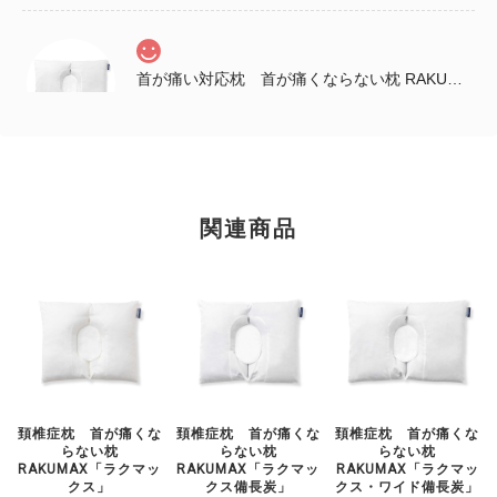
首が痛い対応枕 首が痛くならない枕 RAKUMAX「ラクマックス・ワイド備長炭」
2025/12/04
早速寝てみて良かったぁ～ いままでにない深み？があって 柔らかい
んやけど、頭が両側から守られてるような感じでゆっくり寝れた。 こ
のまま引き続き使ってみるな…😀 姉が送ってくれた感想です。 首は
関連商品
まだ痛みがあるようですが、 肩がすごく楽になっているそうです。
姉の誕生日プレゼントなので包装と説明書をお願いしたところ、キレ
イにして送っていただきました。店長の佐藤様、ありがとうございま
した。
頚椎症枕 首が痛くな
頚椎症枕 首が痛くな
頚椎症枕 首が痛くな
らない枕
らない枕
らない枕
RAKUMAX「ラクマッ
RAKUMAX「ラクマッ
RAKUMAX「ラクマッ
クス」
クス備長炭」
クス・ワイド備長炭」