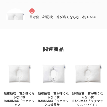
首が痛い対応枕 首が痛くならない枕 RAKUMAX「ラクマックス・ワイド備長炭」
2025/12/04
早速寝てみて良かったぁ～ いままでにない深み？があって 柔らかい
んやけど、頭が両側から守られてるような感じでゆっくり寝れた。 こ
のまま引き続き使ってみるな…😀 姉が送ってくれた感想です。 首は
関連商品
まだ痛みがあるようですが、 肩がすごく楽になっているそうです。
姉の誕生日プレゼントなので包装と説明書をお願いしたところ、キレ
イにして送っていただきました。店長の佐藤様、ありがとうございま
した。
頚椎症枕 首が痛くな
頚椎症枕 首が痛くな
頚椎症枕 首が痛くな
らない枕
らない枕
らない枕
RAKUMAX「ラクマッ
RAKUMAX「ラクマッ
RAKUMAX「ラクマッ
クス」
クス備長炭」
クス・ワイド」