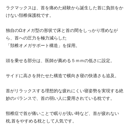
ラクマックスは、首を痛めた経験から誕生した首に負担をか
けない頚椎保護枕です。
独自のΩオメガ型の形状で床と首の間をしっかり埋めなが
ら、首への圧力を極力減らした
「頚椎オメガサポート構造」を採用。
頭を乗せる部分は、医師が薦める５ｍｍの低さに設定。
サイドに高さを持たせた構造で横向き寝の快適さも追及。
首がリラックスする理想的な疲れにくい寝姿勢を実現する絶
妙のバランスで、首の弱い人に愛用されている枕です。
頸椎症で首が痛いことで眠りが浅い時など、首が疲れない
枕,首をやすめる枕として人気です。