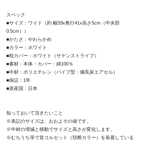
スペック
■サイズ：ワイド（約 幅59x奥行41x高さ5cm（中央部
0.5cm））
■かたさ：やわらかめ
■カラー：ホワイト
■枕カバー：ホワイト（サテンストライプ）
■素材：本体・カバー：綿100％
■中材：ポリエチレン（パイプ型・備長炭エアセル）
■保証：1年
■原産国：日本
知っておいて頂きたいこと
※表記のサイズは、おおよその値です。
※中材の増減と移動でサイズと高さが変化します。
※むちうち等で首コルセット（頚椎カラー）を装着している