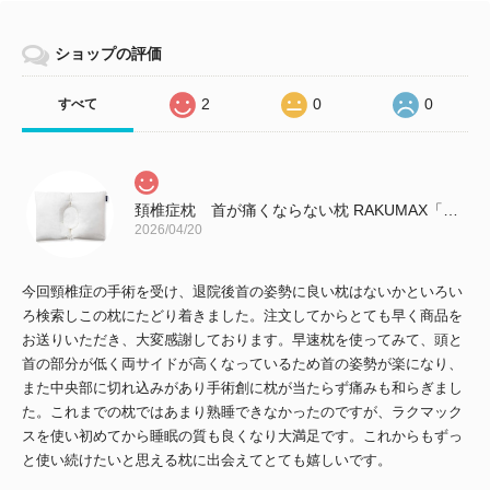
ショップの評価
2
0
0
すべて
頚椎症枕 首が痛くならない枕 RAKUMAX「ラクマックス・ワイド」
2026/04/20
今回頸椎症の手術を受け、退院後首の姿勢に良い枕はないかといろい
ろ検索しこの枕にたどり着きました。注文してからとても早く商品を
お送りいただき、大変感謝しております。早速枕を使ってみて、頭と
首の部分が低く両サイドが高くなっているため首の姿勢が楽になり、
また中央部に切れ込みがあり手術創に枕が当たらず痛みも和らぎまし
た。これまでの枕ではあまり熟睡できなかったのですが、ラクマック
スを使い初めてから睡眠の質も良くなり大満足です。これからもずっ
と使い続けたいと思える枕に出会えてとても嬉しいです。