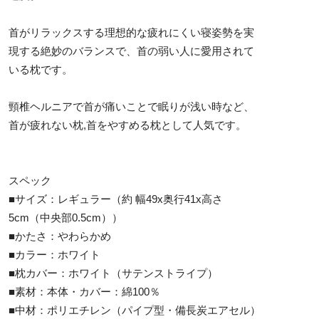
首がリラックスする理想的な疲れにくい寝姿勢を実
現する絶妙のバランスで、首の弱い人に愛用されて
いる枕です。
頸椎ヘルニアで首が痛いことで眠りが浅い時など、
首が疲れない枕,首をやすめる枕として人気です。
スペック
■サイズ：レギュラー（約 幅49x奥行41x高さ
5cm（中央部0.5cm））
■かたさ：やわらかめ
■カラー：ホワイト
■枕カバー：ホワイト（サテンストライプ）
■素材：本体・カバー：綿100％
■中材：ポリエチレン（パイプ型・備長炭エアセル）