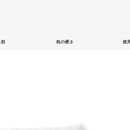
み別
枕の硬さ
使