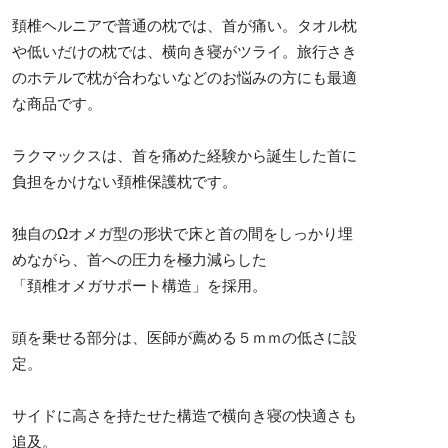
頚椎ヘルニアで普通の枕では、首が痛い。タオル枕
や低いだけの枕では、横向き寝がツライ。旅行さき
のホテルで枕が合わないなどのお悩みの方にも最適
な商品です。
ラクマックスは、首を痛めた経験から誕生した首に
負担をかけない頚椎保護枕です。
独自のΩオメガ型の形状で床と首の間をしっかり埋
めながら、首への圧力を極力減らした
「頚椎オメガサポート構造」を採用。
頭を乗せる部分は、医師が薦める５ｍｍの低さに設
定。
サイドに高さを持たせた構造で横向き寝の快適さも
追及。