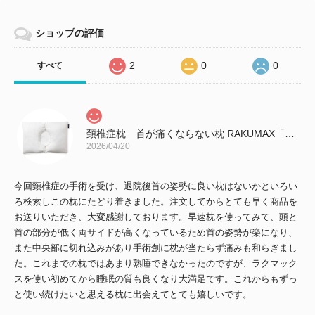
ショップの評価
2
0
0
すべて
頚椎症枕 首が痛くならない枕 RAKUMAX「ラクマックス・ワイド」
2026/04/20
今回頸椎症の手術を受け、退院後首の姿勢に良い枕はないかといろい
ろ検索しこの枕にたどり着きました。注文してからとても早く商品を
お送りいただき、大変感謝しております。早速枕を使ってみて、頭と
首の部分が低く両サイドが高くなっているため首の姿勢が楽になり、
また中央部に切れ込みがあり手術創に枕が当たらず痛みも和らぎまし
た。これまでの枕ではあまり熟睡できなかったのですが、ラクマック
スを使い初めてから睡眠の質も良くなり大満足です。これからもずっ
と使い続けたいと思える枕に出会えてとても嬉しいです。