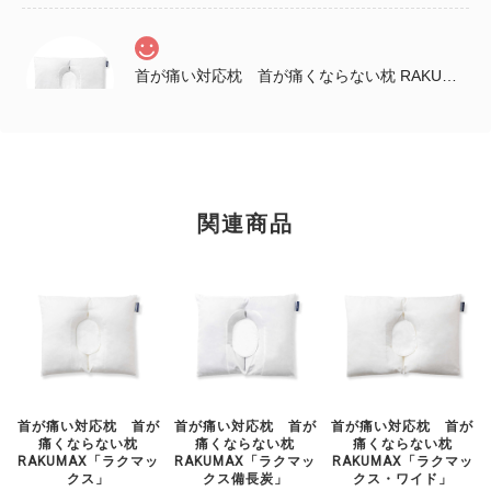
首が痛い対応枕 首が痛くならない枕 RAKUMAX「ラクマックス・ワイド備長炭」
2025/12/04
早速寝てみて良かったぁ～ いままでにない深み？があって 柔らかい
んやけど、頭が両側から守られてるような感じでゆっくり寝れた。 こ
のまま引き続き使ってみるな…😀 姉が送ってくれた感想です。 首は
関連商品
まだ痛みがあるようですが、 肩がすごく楽になっているそうです。
姉の誕生日プレゼントなので包装と説明書をお願いしたところ、キレ
イにして送っていただきました。店長の佐藤様、ありがとうございま
した。
首が痛い対応枕 首が
首が痛い対応枕 首が
首が痛い対応枕 首が
痛くならない枕
痛くならない枕
痛くならない枕
RAKUMAX「ラクマッ
RAKUMAX「ラクマッ
RAKUMAX「ラクマッ
クス」
クス備長炭」
クス・ワイド」