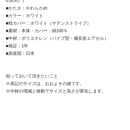
0.5cm））
■かたさ：やわらかめ
■カラー：ホワイト
■枕カバー：ホワイト（サテンストライプ）
■素材：本体・カバー：綿100％
■中材：ポリエチレン（パイプ型・備長炭エアセル）
■保証：1年
■原産国：日本
知っておいて頂きたいこと
※表記のサイズは、おおよその値です。
※中材の増減と移動でサイズと高さが変化します。