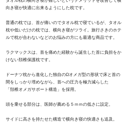
タオル枕の横向き寝が難しいというデメリットを改善して横
向き寝が快適に出来るようにした枕です。
普通の枕では、首が痛いのでタオル枕で寝ているが、タオル
枕や低いだけの枕では、横向き寝がツライ。旅行さきのホテ
ルで枕が合わないなどのお悩みの方にも最適な商品です。
ラクマックスは、首を痛めた経験から誕生した首に負担をか
けない頚椎保護枕です。
ドーナツ枕から進化した独自のΩオメガ型の形状で床と首の
間をしっかり埋めながら、首への圧力を極力減らした
「頚椎オメガサポート構造」を採用。
頭を乗せる部分は、医師が薦める５ｍｍの低さに設定。
サイドに高さを持たせた構造で横向き寝の快適さも追及。