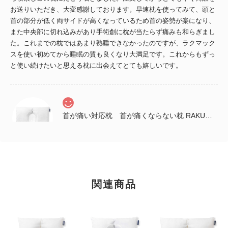
お送りいただき、大変感謝しております。早速枕を使ってみて、頭と
首の部分が低く両サイドが高くなっているため首の姿勢が楽になり、
また中央部に切れ込みがあり手術創に枕が当たらず痛みも和らぎまし
た。これまでの枕ではあまり熟睡できなかったのですが、ラクマック
スを使い初めてから睡眠の質も良くなり大満足です。これからもずっ
と使い続けたいと思える枕に出会えてとても嬉しいです。
首が痛い対応枕 首が痛くならない枕 RAKUMAX「ラクマックス・ワイド備長炭」
2025/12/04
早速寝てみて良かったぁ～ いままでにない深み？があって 柔らかい
んやけど、頭が両側から守られてるような感じでゆっくり寝れた。 こ
のまま引き続き使ってみるな…😀 姉が送ってくれた感想です。 首は
関連商品
まだ痛みがあるようですが、 肩がすごく楽になっているそうです。
姉の誕生日プレゼントなので包装と説明書をお願いしたところ、キレ
イにして送っていただきました。店長の佐藤様、ありがとうございま
した。