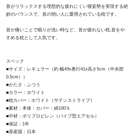
首がリラックスする理想的な疲れにくい寝姿勢を実現する絶
妙のバランスで、首の弱い人に愛用されている枕です。
首が痛いことで眠りが浅い時など、首が疲れない枕,首をや
すめる枕として人気です。
スペック
■サイズ：レギュラー（約 幅49x奥行41x高さ5cm（中央部
0.5cm））
■かたさ：ふつう
■カラー：ホワイト
■枕カバー：ホワイト（サテンストライプ）
■素材：本体・カバー：綿100％
■中材：ポリプロピレン（パイプ型エアセル）
■保証：1年
■原産国：日本