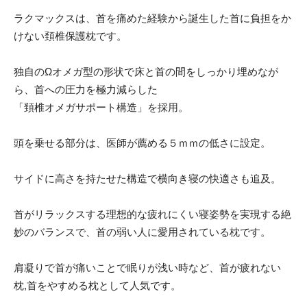
ラクマックスは、首を痛めた経験から誕生した首に負担をか
けない頚椎保護枕です。
独自のΩオメガ型の形状で床と首の間をしっかり埋めなが
ら、首への圧力を極力減らした
「頚椎オメガサポート構造」を採用。
頭を乗せる部分は、医師が薦める５ｍｍの低さに設定。
サイドに高さを持たせた構造で横向き寝の快適さも追及。
首がリラックスする理想的な疲れにくい寝姿勢を実現する絶
妙のバランスで、首の弱い人に愛用されている枕です。
肩凝りで首が痛いことで眠りが浅い時など、首が疲れない
枕,首をやすめる枕として人気です。