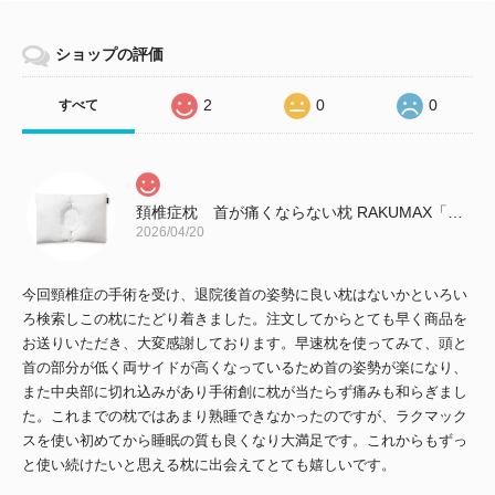
ショップの評価
2
0
0
すべて
頚椎症枕 首が痛くならない枕 RAKUMAX「ラクマックス・ワイド」
2026/04/20
今回頸椎症の手術を受け、退院後首の姿勢に良い枕はないかといろい
ろ検索しこの枕にたどり着きました。注文してからとても早く商品を
お送りいただき、大変感謝しております。早速枕を使ってみて、頭と
首の部分が低く両サイドが高くなっているため首の姿勢が楽になり、
また中央部に切れ込みがあり手術創に枕が当たらず痛みも和らぎまし
た。これまでの枕ではあまり熟睡できなかったのですが、ラクマック
スを使い初めてから睡眠の質も良くなり大満足です。これからもずっ
と使い続けたいと思える枕に出会えてとても嬉しいです。