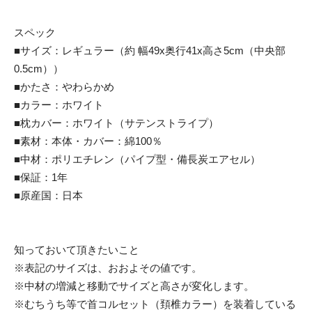
スペック
■サイズ：レギュラー（約 幅49x奥行41x高さ5cm（中央部
0.5cm））
■かたさ：やわらかめ
■カラー：ホワイト
■枕カバー：ホワイト（サテンストライプ）
■素材：本体・カバー：綿100％
■中材：ポリエチレン（パイプ型・備長炭エアセル）
■保証：1年
■原産国：日本
知っておいて頂きたいこと
※表記のサイズは、おおよその値です。
※中材の増減と移動でサイズと高さが変化します。
※むちうち等で首コルセット（頚椎カラー）を装着している