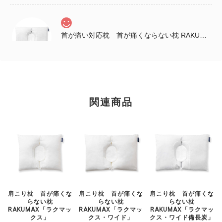
首が痛い対応枕 首が痛くならない枕 RAKUMAX「ラクマックス・ワイド備長炭」
2025/12/04
早速寝てみて良かったぁ～ いままでにない深み？があって 柔らかい
んやけど、頭が両側から守られてるような感じでゆっくり寝れた。 こ
のまま引き続き使ってみるな…😀 姉が送ってくれた感想です。 首は
関連商品
まだ痛みがあるようですが、 肩がすごく楽になっているそうです。
姉の誕生日プレゼントなので包装と説明書をお願いしたところ、キレ
イにして送っていただきました。店長の佐藤様、ありがとうございま
した。
肩こり枕 首が痛くな
肩こり枕 首が痛くな
肩こり枕 首が痛くな
らない枕
らない枕
らない枕
RAKUMAX「ラクマッ
RAKUMAX「ラクマッ
RAKUMAX「ラクマッ
クス」
クス・ワイド」
クス・ワイド備長炭」