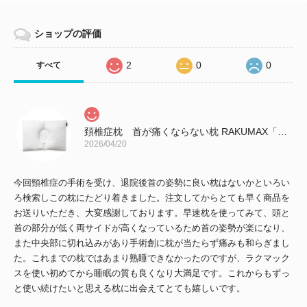
ショップの評価
2
0
0
すべて
頚椎症枕 首が痛くならない枕 RAKUMAX「ラクマックス・ワイド」
2026/04/20
今回頸椎症の手術を受け、退院後首の姿勢に良い枕はないかといろい
ろ検索しこの枕にたどり着きました。注文してからとても早く商品を
お送りいただき、大変感謝しております。早速枕を使ってみて、頭と
首の部分が低く両サイドが高くなっているため首の姿勢が楽になり、
また中央部に切れ込みがあり手術創に枕が当たらず痛みも和らぎまし
た。これまでの枕ではあまり熟睡できなかったのですが、ラクマック
スを使い初めてから睡眠の質も良くなり大満足です。これからもずっ
と使い続けたいと思える枕に出会えてとても嬉しいです。