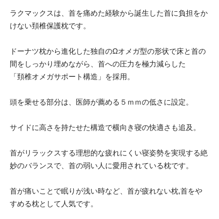
ラクマックスは、首を痛めた経験から誕生した首に負担をか
けない頚椎保護枕です。
ドーナツ枕から進化した独自のΩオメガ型の形状で床と首の
間をしっかり埋めながら、首への圧力を極力減らした
「頚椎オメガサポート構造」を採用。
頭を乗せる部分は、医師が薦める５ｍｍの低さに設定。
サイドに高さを持たせた構造で横向き寝の快適さも追及。
首がリラックスする理想的な疲れにくい寝姿勢を実現する絶
妙のバランスで、首の弱い人に愛用されている枕です。
首が痛いことで眠りが浅い時など、首が疲れない枕,首をや
すめる枕として人気です。