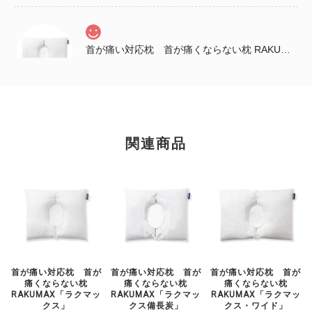
首が痛い対応枕 首が痛くならない枕 RAKUMAX「ラクマックス・ワイド備長炭」
2025/12/04
早速寝てみて良かったぁ～ いままでにない深み？があって 柔らかい
んやけど、頭が両側から守られてるような感じでゆっくり寝れた。 こ
のまま引き続き使ってみるな…😀 姉が送ってくれた感想です。 首は
関連商品
まだ痛みがあるようですが、 肩がすごく楽になっているそうです。
姉の誕生日プレゼントなので包装と説明書をお願いしたところ、キレ
イにして送っていただきました。店長の佐藤様、ありがとうございま
した。
首が痛い対応枕 首が
首が痛い対応枕 首が
首が痛い対応枕 首が
痛くならない枕
痛くならない枕
痛くならない枕
RAKUMAX「ラクマッ
RAKUMAX「ラクマッ
RAKUMAX「ラクマッ
クス」
クス備長炭」
クス・ワイド」