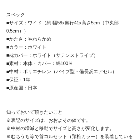
スペック
■サイズ：ワイド（約 幅59x奥行41x高さ5cm（中央部
0.5cm））
■かたさ：やわらかめ
■カラー：ホワイト
■枕カバー：ホワイト（サテンストライプ）
■素材：本体・カバー：綿100％
■中材：ポリエチレン（パイプ型・備長炭エアセル）
■保証：1年
■原産国：日本
知っておいて頂きたいこと
※表記のサイズは、おおよその値です。
※中材の増減と移動でサイズと高さが変化します。
※むちうち等で首コルセット（頚椎カラー）を装着している